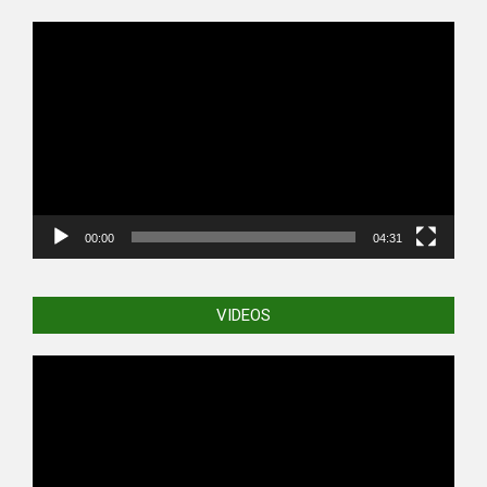
Video
Player
00:00
04:31
VIDEOS
Video
Player