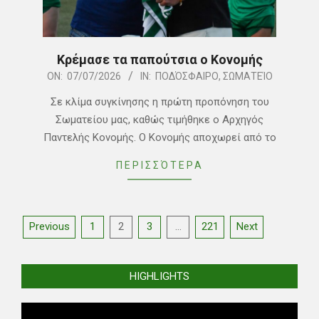
Κρέμασε τα παπούτσια ο Κονομής
2026-
ON:
07/07/2026
IN:
ΠΟΔΌΣΦΑΙΡΟ
,
ΣΩΜΑΤΕΊΟ
07-
Σε κλίμα συγκίνησης η πρώτη προπόνηση του
07
Σωματείου μας, καθώς τιμήθηκε ο Αρχηγός
Παντελής Κονομής. Ο Κονομής αποχωρεί από το
ΠΕΡΙΣΣΌΤΕΡΑ
Posts
Previous
1
2
3
…
221
Next
pagination
HIGHLIGHTS
Video