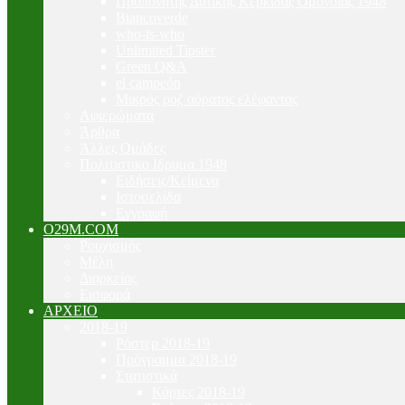
Προπονητής Δυτικής Κερκίδας Ομόνοιας 1948
Biancoverde
who-is-who
Unlimited Tipster
Green Q&A
el campeón
Μικρός ροζ αόρατος ελέφαντας
Αφιερώματα
Άρθρα
Άλλες Ομάδες
Πολιτιστικο Ιδρυμα 1948
Ειδήσεις/Κείμενα
Ιστοσελίδα
Εγγραφή
O29M.COM
Ρουχισμός
Μέλη
Διαρκείας
Εισφορά
ΑΡΧΕΙΟ
2018-19
Ρόστερ 2018-19
Πρόγραμμα 2018-19
Στατιστικά
Κάρτες 2018-19