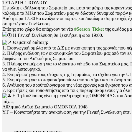
ΤΕΤΑΡΤΗ 1 ΙΟΥΛΙΟΥ
Η πρώτη εκδήλωση του Σωματείο μας μετά τα μέτρα της καραντίνας 
καλούμε τα Μέλη του Σωματείου μας να δώσουν δυναμικό παρών και
Από η ώρα 17:30 θα ανοίξουν οι πόρτες και δικαίωμα συμμετοχής έ
συμμετέχουν Συνέλευση.
Επίσης στο χώρο θα υπάρχουν τα νέα
#Season_Ticket
της ομάδας μας
Η Γενική Συνέλευση θα ξεκινήσει η ώρα 19:00.
Θεματική διάταξη:
1. Εισαγωγική ομιλία από το Δ.Σ με ανασκόπηση της χρονιάς που π
2. Πλήρης ανάλυση των οικονομικών του Σωματείου μας από τον ελ
διαφάνεια του Λαϊκού μας Σωματείου.
3. Πλήρης ενημέρωση για το ιδιόκτητο γήπεδο του Σωματείου μας. Γι
να γίνει λειτουργικό.
4. Ενημέρωση για τους στόχους της 1η ομάδας, τα σχέδια για την U
5. Ενημέρωση για το παρασκήνιο πίσω από το σήμα και το όνομα του 
6. Ανάλυση του προϋπολογισμού της νέας χρονιάς και έγκριση του 
7. Ερωτήσεις και τοποθετήσεις από τους παρευρισκόμενους για όλα 
Η 1η Ιουλίου ας γίνει η μεγάλη αρχή της ΟΜΟΝΟΙΑΣ του Λαού 
μάχες.
Αθλητικό Λαϊκό Σωματείο ΟΜΟΝΟΙΑ 1948
Υ.Γ – Κοινοποιήστε την ανακοίνωση για την Γενική Συνέλευση έτσι 