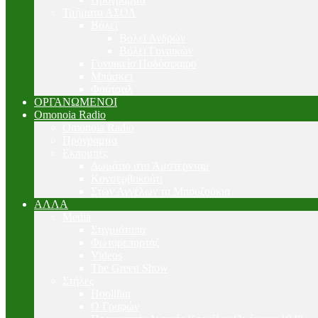
Τμήματα ΑΣΟΛ
Βόλεϊ
Βόλεϊ Ανδρών
Βόλεϊ Γυναικών
Γυναικείο Ποδόσφαιρο
Μπάσκετ
Φούτσαλ
ΟΡΓΑΝΩΜΕΝΟΙ
Omonoia Radio
Omonoia Radio
Πρόγραμμα
Εκπομπές
Δωμάτιο στο Άμστερνταμ
Κονσερβοκούτι
Στων Αγγέλων τα Μπουζούκια
ΑΛΛΑ
Media
Στιγμιότυπα
Φωτορεπορτάζ
Videos
The Green Show
Στήλες
Hoolifan
Ο Γραφών