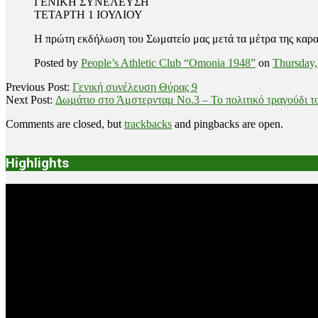
ΓΕΝΙΚΗ ΣΥΝΕΛΕΥΣΗ
ΤΕΤΑΡΤΗ 1 ΙΟΥΛΙΟΥ
Η πρώτη εκδήλωση του Σωματείο μας μετά τα μέτρα της καραν
Posted by
People’s Athletic Club “Omonia 1948”
on
Thursday,
2020-
Previous Post:
Γενική συνέλευση Θύρας 9
06-
Next Post:
Δωμάτιο στο Άμστερνταμ Νο.3 – Το πολιτικό τραγούδι τ
18
Comments are closed, but
trackbacks
and pingbacks are open.
Highlights
Video
Player