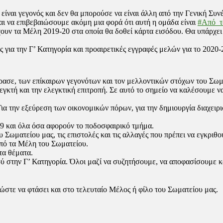
είναι γεγονός και δεν θα μπορούσε να είναι άλλη από την Γενική Συ
 να επιβεβαιώσουμε ακόμη μια φορά ότι αυτή η ομάδα είναι
#Από_τ
χουν τα Μέλη 2019-20 στα οποία θα δοθεί κάρτα εισόδου. Θα υπάρχε
 για την Γ’ Κατηγορία και προαιρετικές εγγραφές μελών για το 2020-
έρασε, των επίκαιρων γεγονότων και τον μελλοντικών στόχων του Σωμ
εγκτή και την ελεγκτική επιτροπή. Σε αυτό το σημείο να καλέσουμ
α την εξεύρεση των οικονομικών πόρων, για την δημιουργία διαχειρισ
19 και όλα όσα αφορούν το ποδοσφαιρικό τμήμα.
Σωματείου μας, τις επιστολές και τις αλλαγές που πρέπει να εγκριθο
από τα Μέλη του Σωματείου.
τα θέματα.
στην Γ’ Κατηγορία. Όλοι μαζί να συζητήσουμε, να αποφασίσουμε και
ώστε να φτάσει και στο τελευταίο Μέλος ή φίλο του Σωματείου μας.