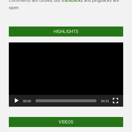
Comments are closed, but
trackbacks
and pingbacks are
open.
HIGHLIGHTS
Video
Player
00:00
04:31
VIDEOS