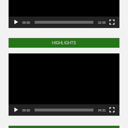
00:00
02:55
HIGHLIGHTS
Video
Player
00:00
04:31