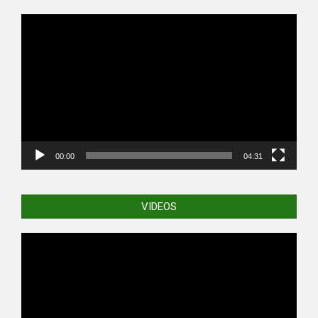
Video
Player
00:00
04:31
VIDEOS
Video
Player