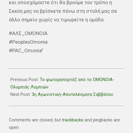
και υποσχόμαστε ότι θα βρούμε τον τρόπο η
Σκεύη μας να βρίσκετε πάνω στη στολή μας σε
άλλο σημείο χωρίς να τιμωρείτε η ομάδα.
#ΑΛΣ_ΟΜΟΝΟΙΑ
#PeoplesOmonia
#PAC_Omonia”
2020-
10-
Previous Post:
Το φωτορεπορτάζ από το ΟΜΟΝΟΙΑ-
02
Ολυμπιάς Λυμπιών
Next Post:
3η Αγωνιστική-Αποτελέσματα Σαββάτου
Comments are closed, but
trackbacks
and pingbacks are
open.