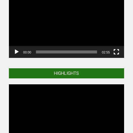
Player
00:00
02:55
HIGHLIGHTS
Video
Player