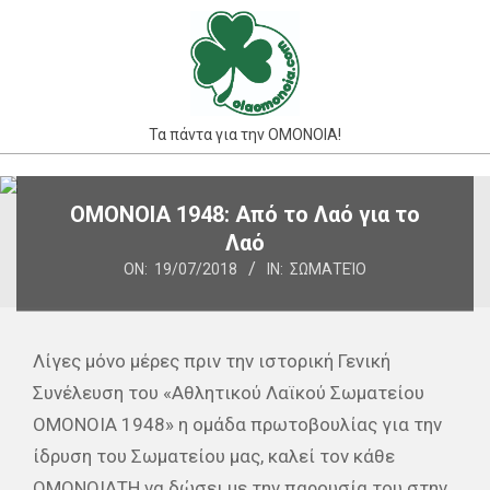
Skip
to
content
Τα πάντα για την ΟΜΟΝΟΙΑ!
Primary
ΟΜΟΝΟΙΑ 1948: Από το Λαό για το
Navigation
Λαό
Menu
ON:
19/07/2018
IN:
ΣΩΜΑΤΕΊΟ
Λίγες μόνο μέρες πριν την ιστορική Γενική
Συνέλευση του «Αθλητικού Λαϊκού Σωματείου
ΟΜΟΝΟΙΑ 1948» η ομάδα πρωτοβουλίας για την
ίδρυση του Σωματείου μας, καλεί τον κάθε
ΟΜΟΝΟΙΑΤΗ να δώσει με την παρουσία του στην