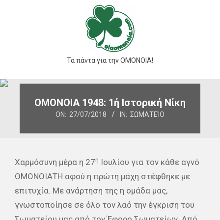
Skip
to
content
Τα πάντα για την ΟΜΟΝΟΙΑ!
Primary
Navigation
ΟΜΟΝΟΙΑ 1948: 1ή Ιστορική Νίκη
Menu
ON:
27/07/2018
IN:
ΣΩΜΑΤΕΊΟ
η
Χαρμόσυνη μέρα η 27
Ιουλίου για τον κάθε αγνό
ΟΜΟΝΟΙΑΤΗ αφού η πρώτη μάχη στέφθηκε με
επιτυχία. Με ανάρτηση της η ομάδα μας,
γνωστοποίησε σε όλο τον λαό την έγκριση του
Σωματείου μας από τον Έφορο Σωματείων. Από