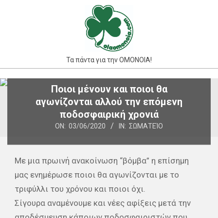
Skip
to
content
Τα πάντα για την ΟΜΟΝΟΙΑ!
Primary
Ποιοι μένουν και ποιοι θα
Navigation
αγωνίζονται αλλού την επόμενη
Menu
ποδοσφαιρική χρονιά
ON:
03/06/2020
IN:
ΣΩΜΑΤΕΊΟ
Με μια πρωινή ανακοίνωση “βόμβα” η επίσημη
μας ενημέρωσε ποιοι θα αγωνίζονται με το
τριφύλλι του χρόνου και ποιοι όχι.
Σίγουρα αναμένουμε και νέες αφίξεις μετά την
αποδέσμευση κάποιων ποδοσφαιριστών που