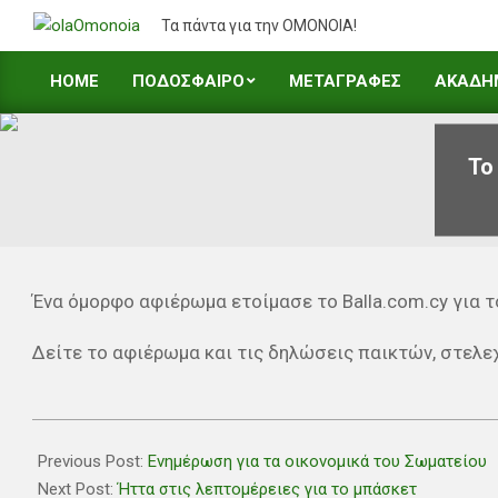
Skip
Τα πάντα για την ΟΜΟΝΟΙΑ!
to
content
HOME
ΠΟΔΟΣΦΑΙΡΟ
ΜΕΤΑΓΡΑΦΕΣ
ΑΚΑΔΗ
Primary
Navigation
Menu
Το
Ένα όμορφο αφιέρωμα ετοίμασε το Balla.com.cy για 
Δείτε το αφιέρωμα και τις δηλώσεις παικτών, στελ
2021-
02-
Previous Post:
Ενημέρωση για τα οικονομικά του Σωματείου
08
Next Post:
Ήττα στις λεπτομέρειες για το μπάσκετ