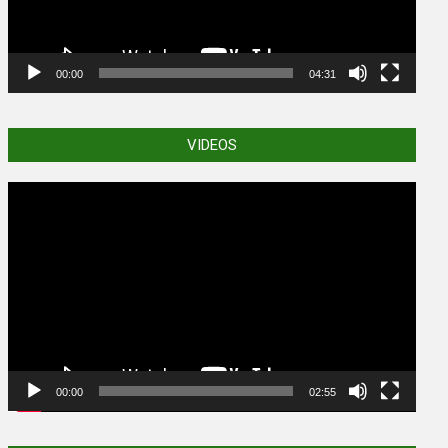
00:00
04:31
VIDEOS
Video
Player
00:00
02:55