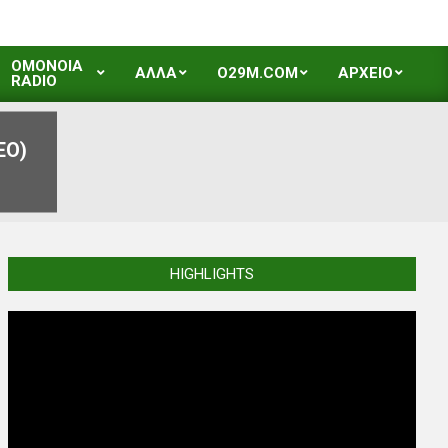
OMONOIA
ΑΛΛΑ
O29M.COM
ΑΡΧΕΙΟ
RADIO
ΕΟ)
HIGHLIGHTS
Video
Player