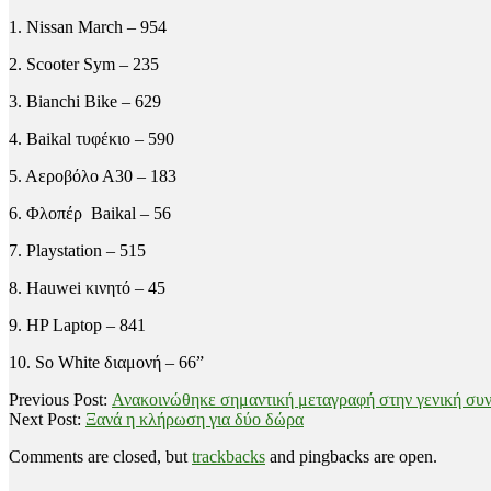
1. Nissan March – 954
2. Scooter Sym – 235
3. Bianchi Bike – 629
4. Baikal τυφέκιο – 590
5. Αεροβόλο Α30 – 183
6. Φλοπέρ Baikal – 56
7. Playstation – 515
8. Hauwei κινητό – 45
9. HP Laptop – 841
10. So White διαμονή – 66”
2021-
Previous Post:
Ανακοινώθηκε σημαντική μεταγραφή στην γενική συ
07-
Next Post:
Ξανά η κλήρωση για δύο δώρα
08
Comments are closed, but
trackbacks
and pingbacks are open.