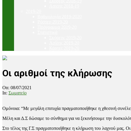
Σκόρερς 2018-19
Ασιστς 2018-19
2019-20
Βαθμολογία 2019-2020
Ρόστερ 2019-20
Πρόγραμμα 2019-20
Στατιστικά
Σκόρερς 2019-20
Ασίστς 2019-20
Κάρτες 2019-20
Οι αριθμοί της κλήρωσης
On:
08/07/2021
In:
Σωματείο
Ομόνοια: “Με μεγάλη επιτυχία πραγματοποιήθηκε η χθεσινή συνέλ
Μέλη και Δ.Σ δώσαμε το σύνθημα για να ξεκινήσουμε την δυσκολότε
Στο τέλος της Γ.Σ πραγματοποιήθηκε η κλήρωση του λαχνού μας. Οι τ