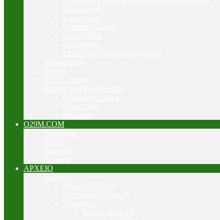
Προπονητής Δυτικής Κερκίδας Ομόνοιας 1948
Biancoverde
who-is-who
Unlimited Tipster
Green Q&A
el campeón
Μικρός ροζ αόρατος ελέφαντας
Αφιερώματα
Άρθρα
Άλλες Ομάδες
Πολιτιστικο Ιδρυμα 1948
Ειδήσεις/Κείμενα
Ιστοσελίδα
Εγγραφή
O29M.COM
Ρουχισμός
Μέλη
Διαρκείας
Εισφορά
ΑΡΧΕΙΟ
2018-19
Ρόστερ 2018-19
Πρόγραμμα 2018-19
Στατιστικά
Κάρτες 2018-19