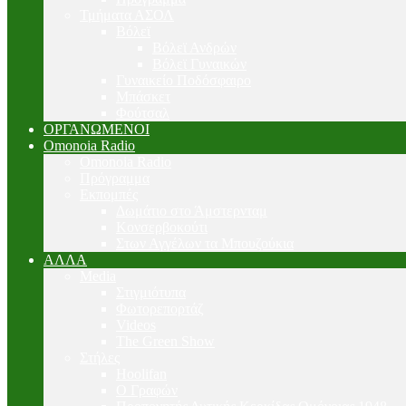
Τμήματα ΑΣΟΛ
Βόλεϊ
Βόλεϊ Ανδρών
Βόλεϊ Γυναικών
Γυναικείο Ποδόσφαιρο
Μπάσκετ
Φούτσαλ
ΟΡΓΑΝΩΜΕΝΟΙ
Omonoia Radio
Omonoia Radio
Πρόγραμμα
Εκπομπές
Δωμάτιο στο Άμστερνταμ
Κονσερβοκούτι
Στων Αγγέλων τα Μπουζούκια
ΑΛΛΑ
Media
Στιγμιότυπα
Φωτορεπορτάζ
Videos
The Green Show
Στήλες
Hoolifan
Ο Γραφών