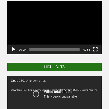
Video
Player
00:00
02:55
HIGHLIGHTS
Video
Code 150: Unknown error.
Player
Download File: https://www.youtube.com/watch?v=TzvFQJsE-SU&t=37s&_=5