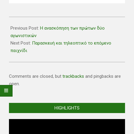
2022-
09-
Previous Post:
Η ανασκόπηση των πρώτων δύο
23
αγωνιστικών
Next Post:
Παρασκευή και τηλεοπτικό το επόμενο
παιχνίδι
Comments are closed, but
trackbacks
and pingbacks are
open.
HIGHLIGHTS
Video
Player