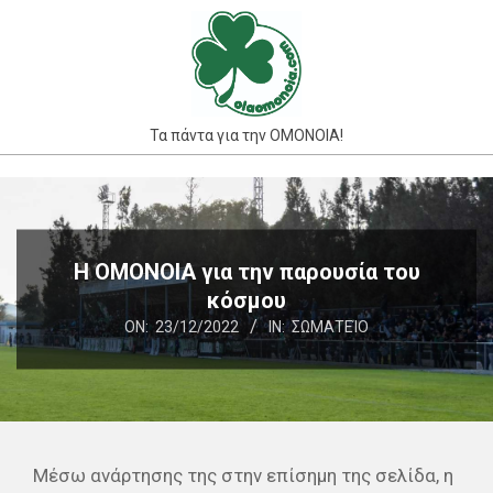
Skip
to
content
Τα πάντα για την ΟΜΟΝΟΙΑ!
Primary
Navigation
Menu
Η ΟΜΟΝΟΙΑ για την παρουσία του
κόσμου
ON:
23/12/2022
IN:
ΣΩΜΑΤΕΊΟ
Μέσω ανάρτησης της στην επίσημη της σελίδα, η