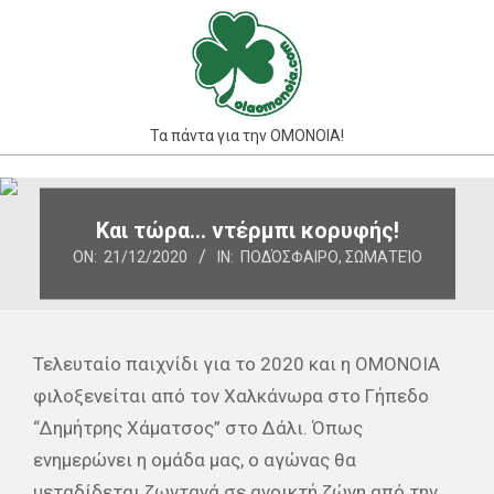
Skip
to
content
Τα πάντα για την ΟΜΟΝΟΙΑ!
Primary
Navigation
Και τώρα… ντέρμπι κορυφής!
Menu
ON:
21/12/2020
IN:
ΠΟΔΌΣΦΑΙΡΟ
,
ΣΩΜΑΤΕΊΟ
Τελευταίο παιχνίδι για το 2020 και η ΟΜΟΝΟΙΑ
φιλοξενείται από τον Χαλκάνωρα στο Γήπεδο
“Δημήτρης Χάματσος” στο Δάλι. Όπως
ενημερώνει η ομάδα μας, ο αγώνας θα
μεταδίδεται ζωντανά σε ανοικτή ζώνη από την