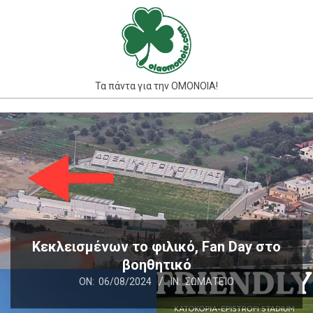
Skip
to
content
Τα πάντα για την ΟΜΟΝΟΙΑ!
Primary
Navigation
Menu
Κεκλεισμένων το φιλικό, Fan Day στο
βοηθητικό
ON:
06/08/2024
IN:
ΣΩΜΑΤΕΊΟ