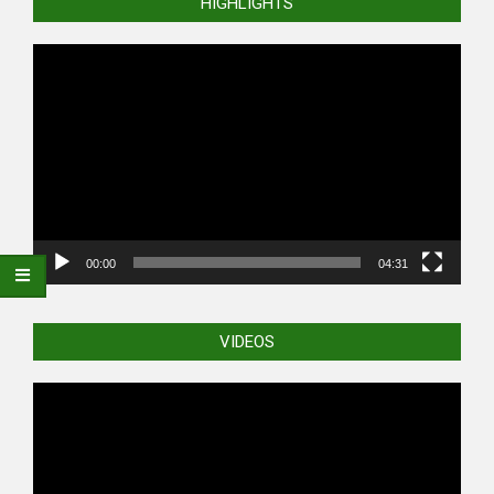
HIGHLIGHTS
Video
Player
00:00
04:31
VIDEOS
Video
Player