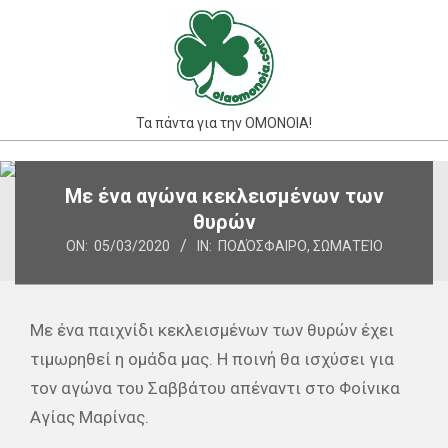
Skip
to
content
Τα πάντα για την ΟΜΟΝΟΙΑ!
Primary
Με ένα αγώνα κεκλεισμένων των
Navigation
θυρών
Menu
ON:
05/03/2020
IN:
ΠΟΔΌΣΦΑΙΡΟ
,
ΣΩΜΑΤΕΊΟ
Με ένα παιχνίδι κεκλεισμένων των θυρών έχει
τιμωρηθεί η ομάδα μας. Η ποινή θα ισχύσει για
τον αγώνα του Σαββάτου απέναντι στο Φοίνικα
Αγίας Μαρίνας.