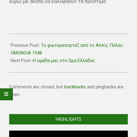
εύρώ με σκοπό να καλυφθούν τα πρόστιμα
2020-
03-
Previous Post:
Το φωτορεπορτάζ από το Ασπίς Πύλας-
05
ΟΜΟΝΟΙΑ 1948
Next Post:
Η ομάδα μας στο Ώρα Ελλάδας
Comments are closed, but
trackbacks
and pingbacks are
open.
HIGHLIGHTS
Video