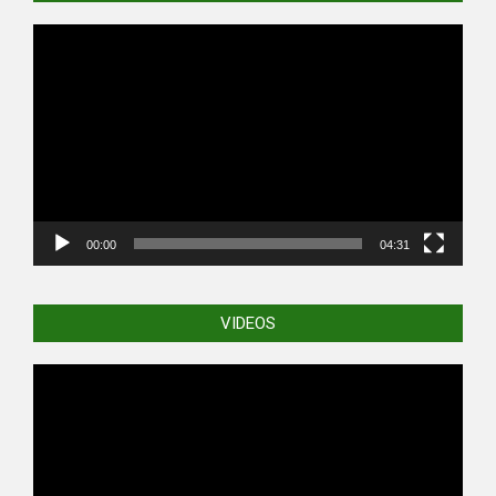
Video
Player
00:00
04:31
VIDEOS
Video
Player