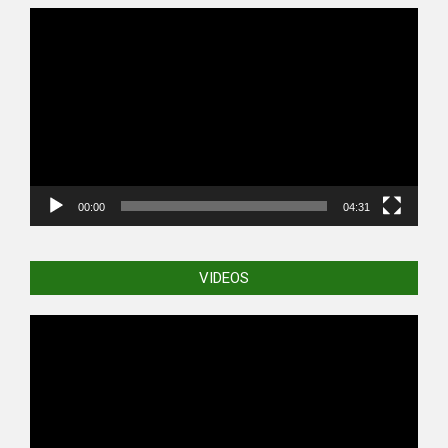
Video
Player
00:00
04:31
VIDEOS
Video
Player