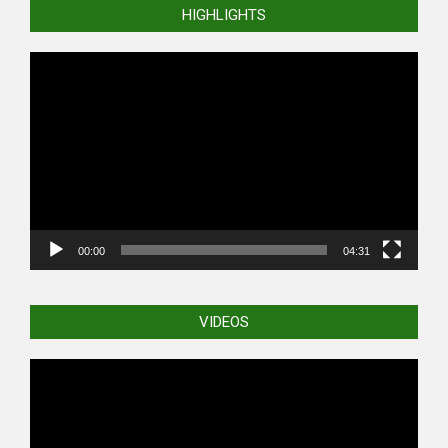
HIGHLIGHTS
Video
Player
00:00
04:31
VIDEOS
Video
Player