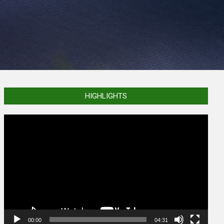
HIGHLIGHTS
Video
Player
00:00
04:31