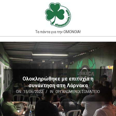
Skip
to
content
Τα πάντα για την ΟΜΟΝΟΙΑ!
Primary
Navigation
Menu
Ολοκληρώθηκε με επιτυχία η
συνάντηση στη Λάρνακα
ON:
15/06/2022
IN:
ΟΡΓΑΝΩΜΈΝΟΙ
,
ΣΩΜΑΤΕΊΟ