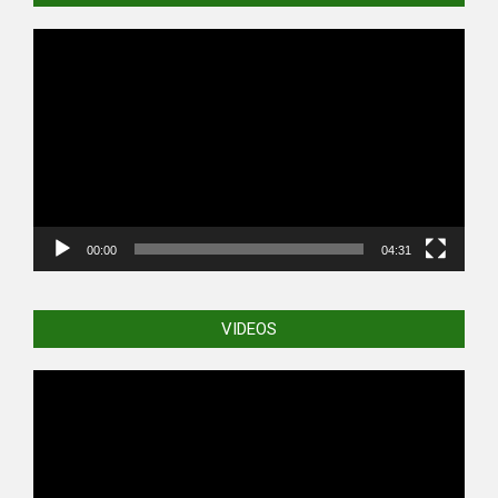
Video
Player
00:00
04:31
VIDEOS
Video
Player