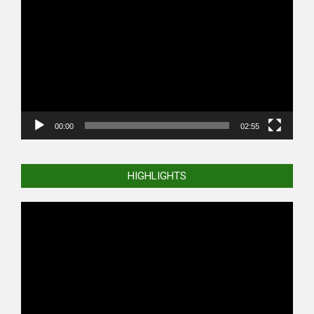
Player
00:00
02:55
HIGHLIGHTS
Video
Player