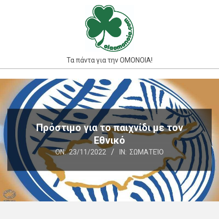
Skip
to
content
Τα πάντα για την ΟΜΟΝΟΙΑ!
Primary
Navigation
Menu
Πρόστιμο για το παιχνίδι με τον
Εθνικό
ON:
23/11/2022
IN:
ΣΩΜΑΤΕΊΟ