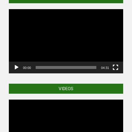
Video
Player
00:00
04:31
VIDEOS
Video
Player