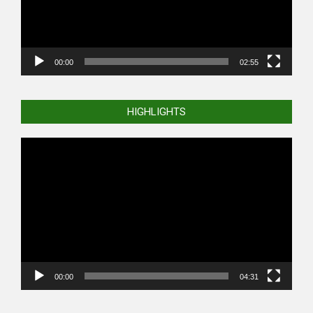
00:00
02:55
HIGHLIGHTS
Video
Player
00:00
04:31