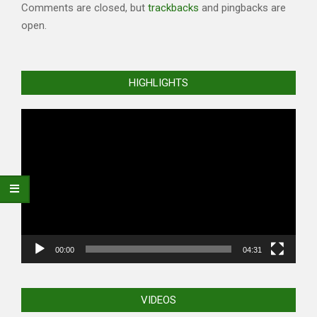
Comments are closed, but
trackbacks
and pingbacks are
open.
HIGHLIGHTS
Video
Player
00:00
04:31
VIDEOS