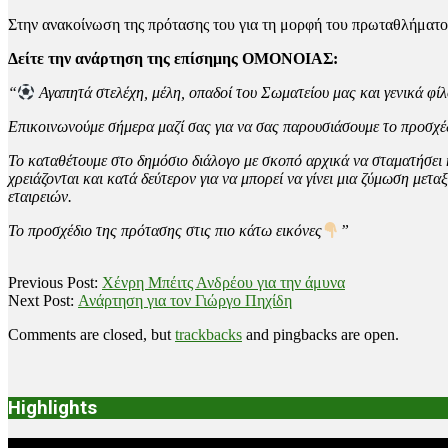
Στην ανακοίνωση της πρότασης του για τη μορφή του πρωταθλήματο
Δείτε την ανάρτηση της επίσημης ΟΜΟΝΟΙΑΣ:
“
Αγαπητά στελέχη, μέλη, οπαδοί του Σωματείου μας και γενικά φί
Επικοινωνούμε σήμερα μαζί σας για να σας παρουσιάσουμε το προσχέδ
Το καταθέτουμε στο δημόσιο διάλογο με σκοπό αρχικά να σταματήσει 
χρειάζονται και κατά δεύτερον για να μπορεί να γίνει μια ζύμωση με
εταιρειών.
Το προσχέδιο της πρότασης στις πιο κάτω εικόνες
”
2025-
Previous Post:
Χένρη Μπέιτς Ανδρέου για την άμυνα
06-
Next Post:
Ανάρτηση για τον Γιώργο Πηχίδη
10
Comments are closed, but
trackbacks
and pingbacks are open.
Highlights
Video