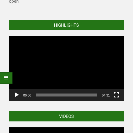
open.
HIGHLIGHTS
Video
Player
00:00
04:31
VIDEOS
Video