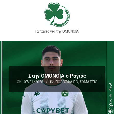
Skip
to
content
Τα πάντα για την ΟΜΟΝΟΙΑ!
Primary
Navigation
Menu
Στην ΟΜΟΝΟΙΑ ο Ραγιάς
ON:
07/01/2026
IN:
ΠΟΔΌΣΦΑΙΡΟ
,
ΣΩΜΑΤΕΊΟ