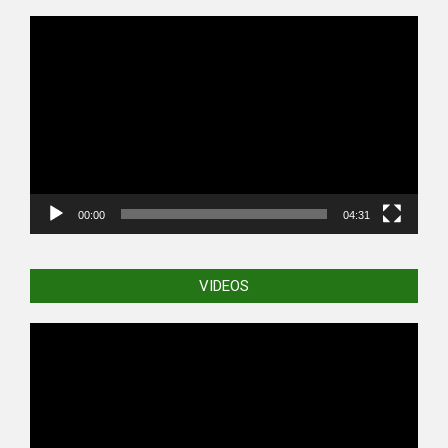
Video
Player
00:00
04:31
VIDEOS
Video
Player