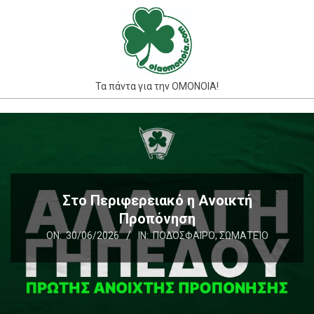
Skip
to
content
Τα πάντα για την ΟΜΟΝΟΙΑ!
Primary
Navigation
Menu
Στο Περιφερειακό η Ανοικτή
Προπόνηση
ON:
30/06/2026
IN:
ΠΟΔΌΣΦΑΙΡΟ
,
ΣΩΜΑΤΕΊΟ