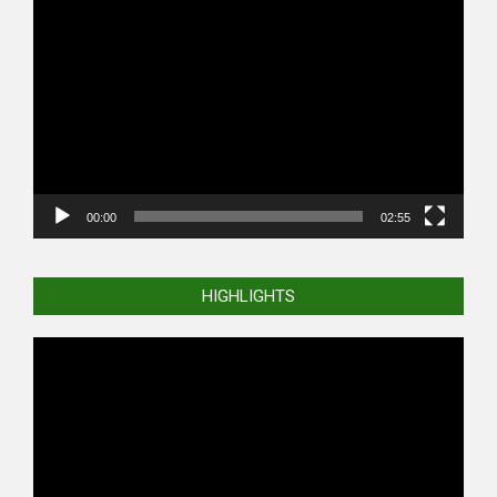
Video
Player
00:00
02:55
HIGHLIGHTS
Video
Player