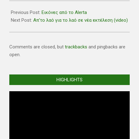
2019-
06-
Previous Post:
Εικόνες από το Alerta
27
Next Post:
Απ’το λαό για το λαό σε νέα εκτέλεση (video)
Comments are closed, but
trackbacks
and pingbacks are
open.
HIGHLIGHTS
Video
Player