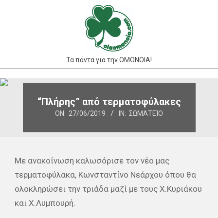
Skip
to
content
Τα πάντα για την ΟΜΟΝΟΙΑ!
Primary
Navigation
“Πλήρης” από τερματοφύλακες
Menu
ON:
27/06/2019
IN:
ΣΩΜΑΤΕΊΟ
Με ανακοίνωση καλωσόρισε τον νέο μας
τερματοφύλακα, Κωνσταντίνο Νεάρχου όπου θα
ολοκληρώσει την τριάδα μαζί με τους Χ.Κυριάκου
και Χ.Λυμπουρή.