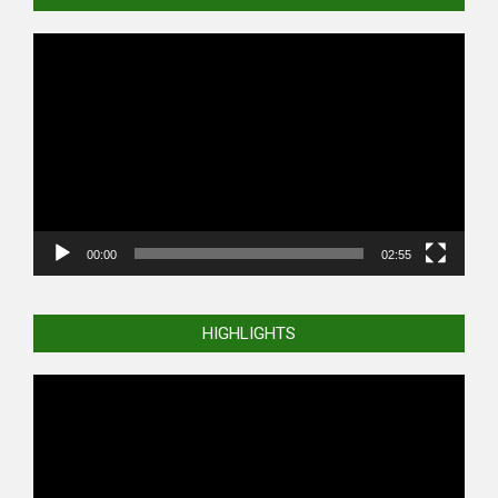
Video
Player
00:00
02:55
HIGHLIGHTS
Video
Player