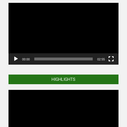
Video
Player
00:00
02:55
HIGHLIGHTS
Video
Player