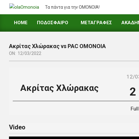
Skip
Τα πάντα για την ΟΜΟΝΟΙΑ!
to
content
HOME
ΠΟΔΟΣΦΑΙΡΟ
ΜΕΤΑΓΡΑΦΕΣ
ΑΚΑΔΗ
Primary
Navigation
Menu
Ακρίτας Χλώρακας vs PAC ΟΜΟΝΟΙΑ
ON:
12/03/2022
12/0
Ακρίτας Χλώρακας
2
Ful
Video