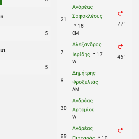
Ανδρέας
Σοφοκλέους
In
21
77'
18
5
CM
Αλέξανδρος
ut
7
Ιερίδης
17
46'
W
5
Δημήτρης
8
Φροξυλιάς
AM
Ανδρέας
30
Αρτεμίου
W
Ανδρέας
99
Πιτταράς
10