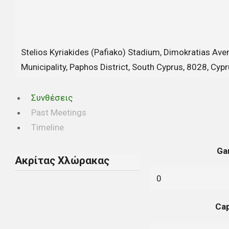
Stelios Kyriakides (Pafiako) Stadium, Dimokratias Ave
Municipality, Paphos District, South Cyprus, 8028, Cyp
Συνθέσεις
Past Meetings
Timeline
Ga
Ακρίτας Χλώρακας
0
Cap