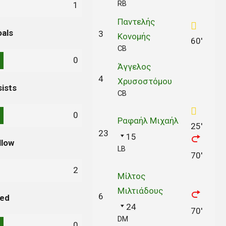
RB
1
Παντελής
als
3
Κονομής
60'
CB
0
Άγγελος
4
Χρυσοστόμου
ists
CB
0
Ραφαήλ Μιχαήλ
25'
23
15
llow
LB
70'
2
Μίλτος
Μιλτιάδους
6
ed
24
70'
DM
0