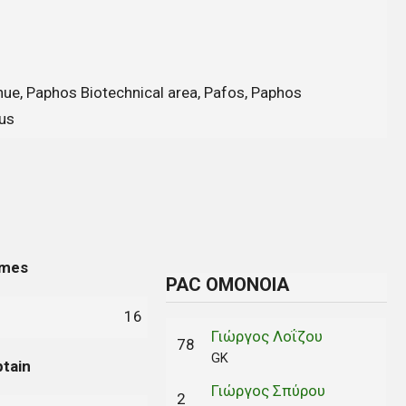
nue, Paphos Biotechnical area, Pafos, Paphos
rus
mes
PAC ΟΜΟΝΟΙΑ
16
Γιώργος Λοΐζου
78
GK
tain
Γιώργος Σπύρου
2