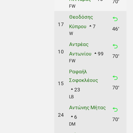
70'
FW
Θεοδόσης
17
Κύπρου
7
46'
W
Αντρέας
10
Αντωνίου
99
70'
FW
Ραφαήλ
Σοφοκλέους
15
70'
23
LB
Αντώνης Μήτας
24
6
70'
DM