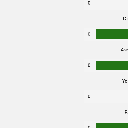
0
Go
0
Ass
0
Ye
0
R
0