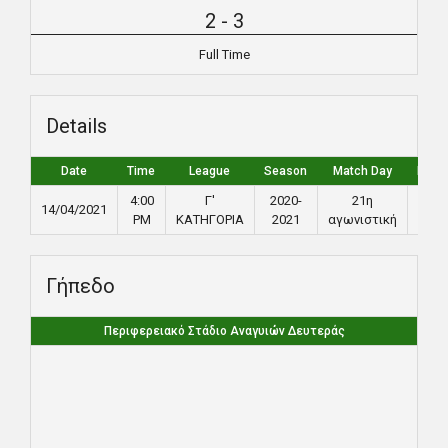
2
-
3
Full Time
Details
Date
Time
League
Season
Match Day
Full 
4:00
Γ'
2020-
21η
14/04/2021
90
PM
ΚΑΤΗΓΟΡΙΑ
2021
αγωνιστική
Γήπεδο
Περιφερειακό Στάδιο Αναγυιών Δευτεράς