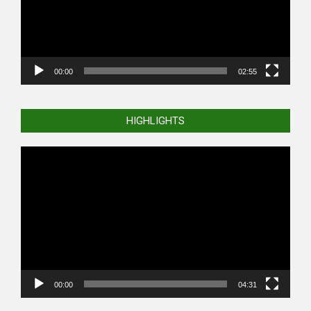
00:00
02:55
HIGHLIGHTS
Video
Player
00:00
04:31