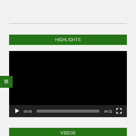
2021-
04-
HIGHLIGHTS
14
Video
Player
00:00
04:31
VIDEOS