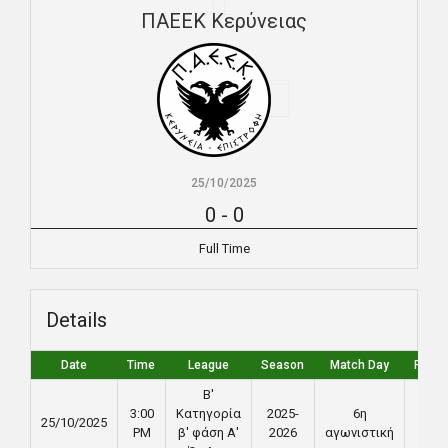
ΠΑΕΕΚ Κερύνειας
25/10/2025
0
-
0
Full Time
Details
Date
Time
League
Season
Match Day
Full T
Β'
3:00
Κατηγορία
2025-
6η
25/10/2025
90'
PM
β' φάση Α'
2026
αγωνιστική