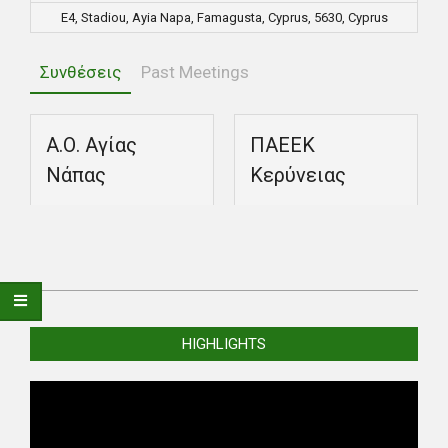
E4, Stadiou, Ayia Napa, Famagusta, Cyprus, 5630, Cyprus
Συνθέσεις
Past Meetings
Α.Ο. Αγίας
ΠΑΕΕΚ
Νάπας
Κερύνειας
2025-
10-
HIGHLIGHTS
25
Video
Player