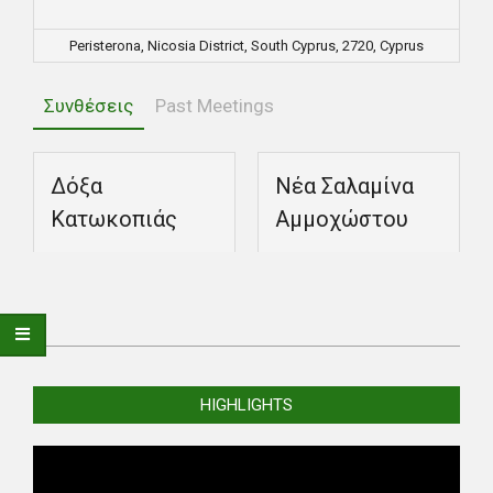
Peristerona, Nicosia District, South Cyprus, 2720, Cyprus
Συνθέσεις
Past Meetings
Δόξα
Νέα Σαλαμίνα
Κατωκοπιάς
Αμμοχώστου
2025-
09-
HIGHLIGHTS
12
Video
Player