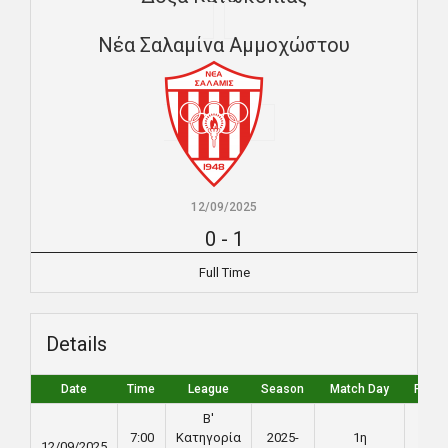
Νέα Σαλαμίνα Αμμοχώστου
12/09/2025
0
-
1
Full Time
Details
Date
Time
League
Season
Match Day
Full T
Β'
7:00
Κατηγορία
2025-
1η
12/09/2025
90'