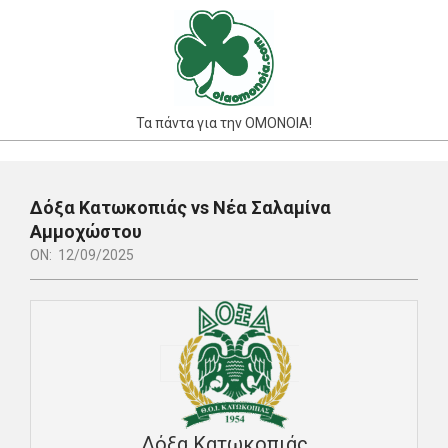
Skip
to
content
Τα πάντα για την ΟΜΟΝΟΙΑ!
Primary
Navigation
Δόξα Κατωκοπιάς vs Νέα Σαλαμίνα
Menu
Αμμοχώστου
ON:
12/09/2025
Δόξα Κατωκοπιάς