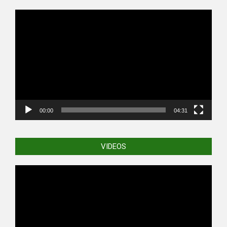
Video
Player
00:00
04:31
VIDEOS
Video
Player