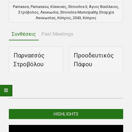
Parnasos, Parnassou, Κόκκινες, Strovolos II, Άγιος Βασίλειος,
Στρόβολος, Λευκωσία, Strovolos Municipality, Επαρχία
Λευκωσίας, Κύπρος, 2043, Κύπρος
Συνθέσεις
Past Meetings
Παρνασσός
Προοδευτικός
Στροβόλου
Πάφου
2025-
10-
HIGHLIGHTS
11
Video