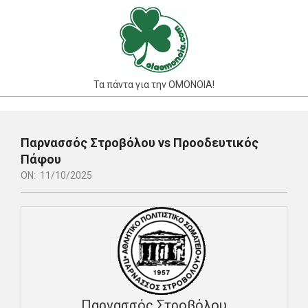
Skip
to
content
Τα πάντα για την ΟΜΟΝΟΙΑ!
Primary
Navigation
Παρνασσός Στροβόλου vs Προοδευτικός
Menu
Πάφου
ON:
11/10/2025
Παρνασσός Στροβόλου