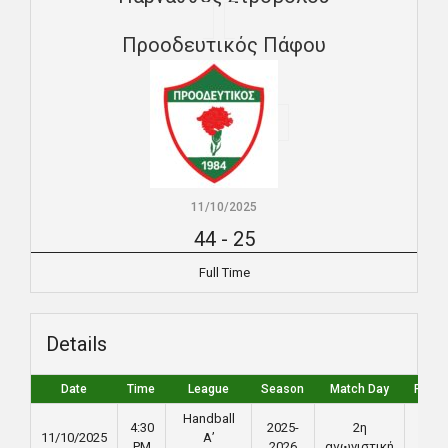
Προοδευτικός Πάφου
11/10/2025
44
-
25
Full Time
Details
Date
Time
League
Season
Match Day
Full T
Handball
4:30
2025-
2η
11/10/2025
Α’
90'
PM
2026
αγωνιστική