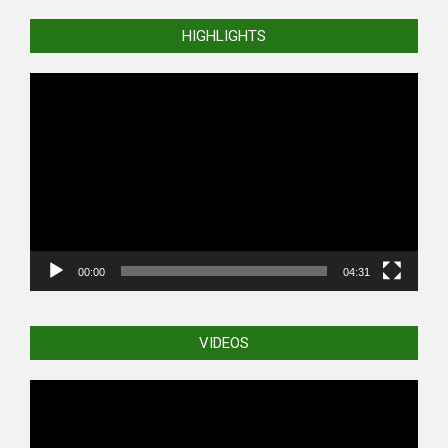
03-
HIGHLIGHTS
31
Video
Player
00:00
04:31
VIDEOS
Video
Player