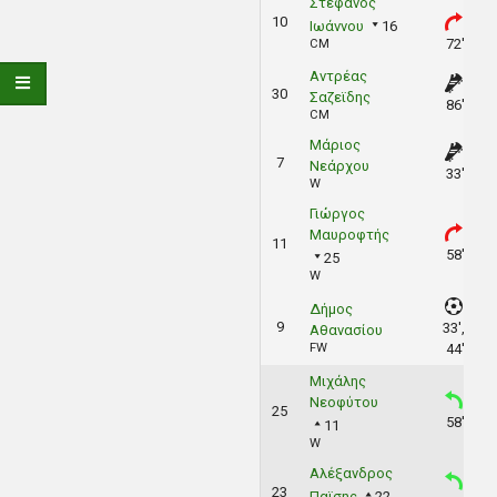
Στέφανος
10
Ιωάννου
16
72'
CM
Αντρέας
30
Σαζεϊδης
86'
CM
Μάριος
7
Νεάρχου
33'
W
Γιώργος
Μαυροφτής
11
58'
25
W
Δήμος
9
33',
Αθανασίου
FW
44'
Μιχάλης
Νεοφύτου
25
58'
11
W
Αλέξανδρος
23
Παϊσης
22