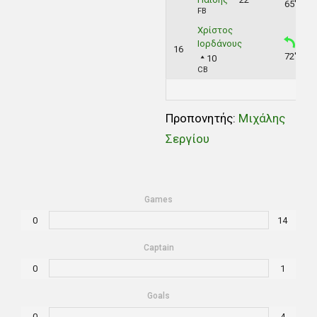
65'
FB
Χρίστος
Ιορδάνους
16
72'
10
CB
Προπονητής:
Mιχάλης
Σεργίου
Games
0
14
Captain
0
1
Goals
0
4