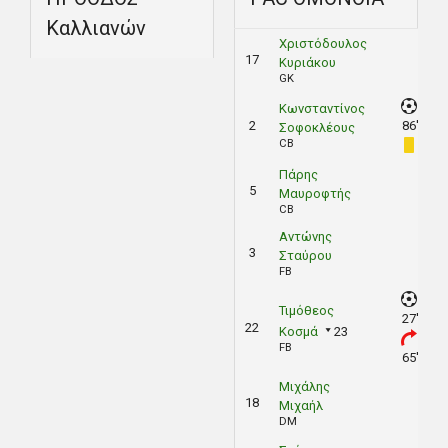
Καλλιανών
Χριστόδουλος
17
Κυριάκου
GK
Κωνσταντίνος
2
86'
Σοφοκλέους
CB
Πάρης
5
Μαυροφτής
CB
Αντώνης
3
Σταύρου
FB
Τιμόθεος
27'
22
Κοσμά
23
FB
65'
Μιχάλης
18
Μιχαήλ
DM