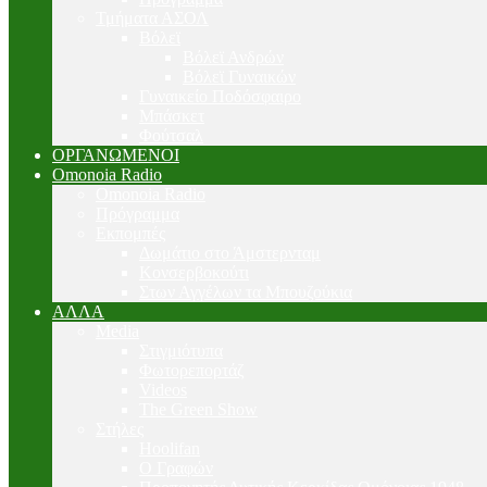
Τμήματα ΑΣΟΛ
Βόλεϊ
Βόλεϊ Ανδρών
Βόλεϊ Γυναικών
Γυναικείο Ποδόσφαιρο
Μπάσκετ
Φούτσαλ
ΟΡΓΑΝΩΜΕΝΟΙ
Omonoia Radio
Omonoia Radio
Πρόγραμμα
Εκπομπές
Δωμάτιο στο Άμστερνταμ
Κονσερβοκούτι
Στων Αγγέλων τα Μπουζούκια
ΑΛΛΑ
Media
Στιγμιότυπα
Φωτορεπορτάζ
Videos
The Green Show
Στήλες
Hoolifan
Ο Γραφών