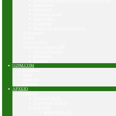
Προπονητής Δυτικής Κερκίδας Ομόνοιας 1948
Biancoverde
who-is-who
Unlimited Tipster
Green Q&A
el campeón
Μικρός ροζ αόρατος ελέφαντας
Αφιερώματα
Άρθρα
Άλλες Ομάδες
Πολιτιστικο Ιδρυμα 1948
Ειδήσεις/Κείμενα
Ιστοσελίδα
Εγγραφή
O29M.COM
Ρουχισμός
Μέλη
Διαρκείας
Εισφορά
ΑΡΧΕΙΟ
2018-19
Ρόστερ 2018-19
Πρόγραμμα 2018-19
Στατιστικά
Κάρτες 2018-19