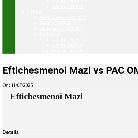
Σκόρερς 2018-19
Ασιστς 2018-19
2019-20
Βαθμολογία 2019-2020
Ρόστερ 2019-20
Πρόγραμμα 2019-20
Στατιστικά
Σκόρερς 2019-20
Ασίστς 2019-20
Κάρτες 2019-20
Eftichesmenoi Mazi vs PAC O
On:
11/07/2025
Eftichesmenoi Mazi
Details