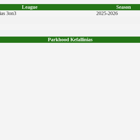
League
Season
ias 3on3
2025-2026
Parkhood Kefallinias