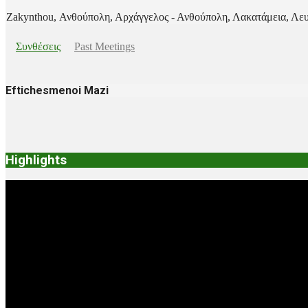
Zakynthou, Ανθούπολη, Αρχάγγελος - Ανθούπολη, Λακατάμεια, Λευ
Συνθέσεις
Past Meetings
Eftichesmenoi Mazi
2025-
07-
11
Highlights
Video
Player