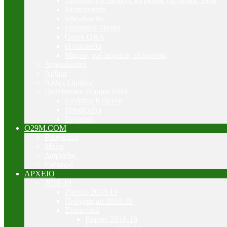
Προπονητής Δυτικής Κερκίδας Ομόνοιας 1948
Biancoverde
who-is-who
Unlimited Tipster
Green Q&A
el campeón
Μικρός ροζ αόρατος ελέφαντας
Αφιερώματα
Άρθρα
Άλλες Ομάδες
Πολιτιστικο Ιδρυμα 1948
Ειδήσεις/Κείμενα
Ιστοσελίδα
Εγγραφή
O29M.COM
Ρουχισμός
Μέλη
Διαρκείας
Εισφορά
ΑΡΧΕΙΟ
2018-19
Ρόστερ 2018-19
Πρόγραμμα 2018-19
Στατιστικά
Κάρτες 2018-19