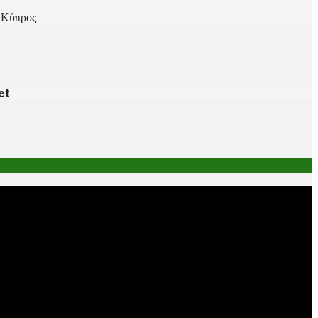
, Κύπρος
et