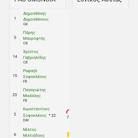
Δημοσθένης
1
Δημοσθένους
GK
Πάρης
5
Μαυροφτής
CB
Χρίστος
14
Γαβριηλίδης
CB
Ραφαήλ
15
Σοφοκλέους
FB
Παναγιώτης
23
Μικέλλης
FB
Κωνσταντίνος
2
Σοφοκλέους
22
77'
DM
Μίλτος
6
Μιλτιάδους