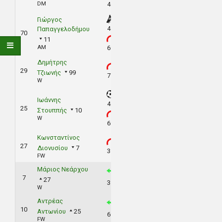
DM
44'
Γιώργος
44'
Παπαγγελοδήμου
70
11
AM
69'
Δημήτρης
29
Τζιωνής
99
77'
W
Ιωάννης
44'
25
Στουππής
10
W
69'
Κωνσταντίνος
27
Διονυσίου
7
35'
FW
Μάριος Νεάρχου
7
27
35'
W
Αντρέας
10
Αντωνίου
25
69'
FW