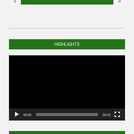
5
0
2021-
03-
HIGHLIGHTS
07
Video
Player
00:00
04:31