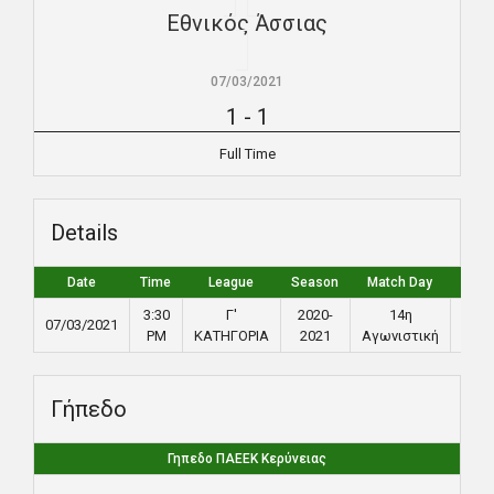
Εθνικός Άσσιας
07/03/2021
1
-
1
Full Time
Details
Date
Time
League
Season
Match Day
Full 
3:30
Γ'
2020-
14η
07/03/2021
90
PM
ΚΑΤΗΓΟΡΙΑ
2021
Αγωνιστική
Γήπεδο
Γηπεδο ΠΑΕΕΚ Κερύνειας