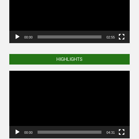
00:00
02:55
HIGHLIGHTS
Video
Player
00:00
04:31