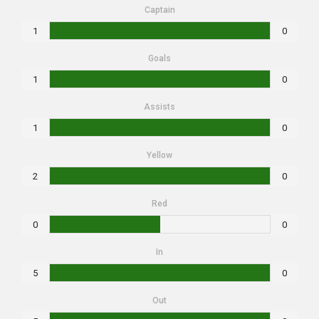
Captain
1
0
Goals
1
0
Assists
1
0
Yellow
2
0
Red
0
0
In
5
0
Out