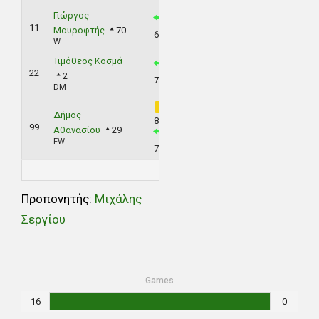
Γιώργος
11
Μαυροφτής
70
69'
W
Τιμόθεος Κοσμά
22
2
77'
DM
Δήμος
85'
99
Αθανασίου
29
FW
77'
Προπονητής:
Mιχάλης
Σεργίου
Games
16
0