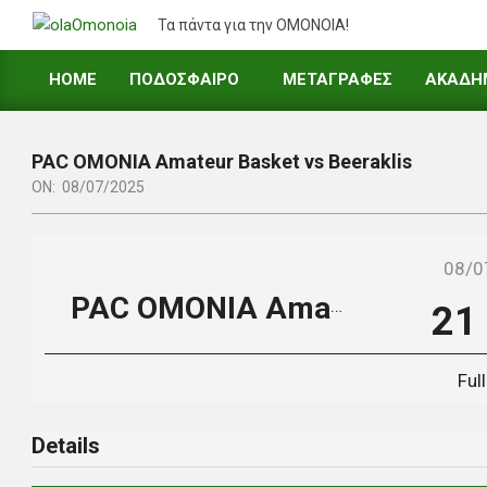
Skip
Τα πάντα για την ΟΜΟΝΟΙΑ!
to
content
HOME
ΠΟΔΟΣΦΑΙΡΟ
ΜΕΤΑΓΡΑΦΕΣ
ΑΚΑΔΗ
Primary
Navigation
Menu
PAC OMONIA Amateur Basket vs Beeraklis
ON:
08/07/2025
08/0
PAC OMONIA Amateur Basket
21
Ful
Details