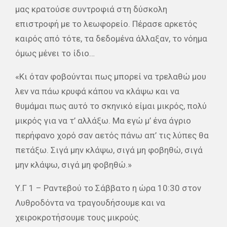
μας κρατούσε συντροφιά στη δύσκολη
επιστροφή με το λεωφορείο. Πέρασε αρκετός
καιρός από τότε, τα δεδομένα άλλαξαν, το νόημα
όμως μένει το ίδιο…
«Κι όταν φοβούνται πως μπορεί να τρελαθώ μου
λεν να πάω κρυφά κάπου να κλάψω και να
θυμάμαι πως αυτό το σκηνικό είμαι μικρός, πολύ
μικρός για να τ’ αλλάξω. Μα εγώ μ’ ένα άγριο
περήφανο χορό σαν αετός πάνω απ’ τις λύπες θα
πετάξω. Σιγά μην κλάψω, σιγά μη φοβηθώ, σιγά
μην κλάψω, σιγά μη φοβηθώ.»
Υ.Γ 1 – Ραντεβού το Σάββατο η ώρα 10:30 στον
Λυθροδόντα να τραγουδήσουμε και να
χειροκροτήσουμε τους μικρούς.