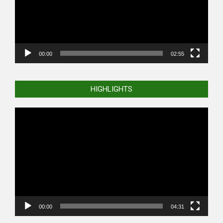
00:00
02:55
HIGHLIGHTS
Video
Player
00:00
04:31