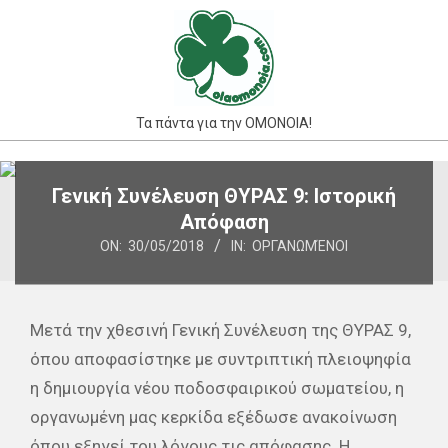
Skip
to
content
Τα πάντα για την ΟΜΟΝΟΙΑ!
Primary
Γενική Συνέλευση ΘΥΡΑΣ 9: Ιστορική
Navigation
Απόφαση
Menu
ON:
30/05/2018
IN:
ΟΡΓΑΝΩΜΈΝΟΙ
Μετά την χθεσινή Γενική Συνέλευση της ΘΥΡΑΣ 9,
όπου αποφασίστηκε με συντριπτική πλειοψηφία
η δημιουργία νέου ποδοσφαιρικού σωματείου, η
οργανωμένη μας κερκίδα εξέδωσε ανακοίνωση
όπου εξηγεί του λόγους τις απόφασης. Η