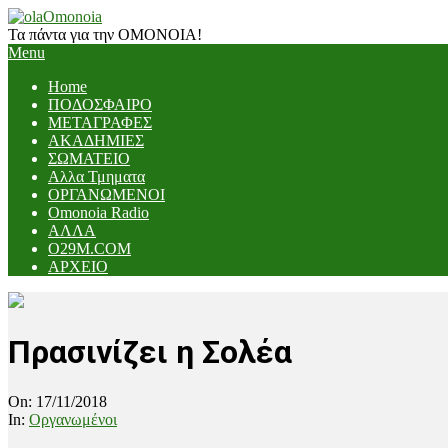
Skip
to
Τα πάντα για την ΟΜΟΝΟΙΑ!
content
Primary
Menu
Navigation
Home
Menu
ΠΟΔΟΣΦΑΙΡΟ
ΜΕΤΑΓΡΑΦΕΣ
ΑΚΑΔΗΜΙΕΣ
ΣΩΜΑΤΕΙΟ
Αλλα Τμηματα
ΟΡΓΑΝΩΜΕΝΟΙ
Omonoia Radio
ΑΛΛΑ
O29M.COM
ΑΡΧΕΙΟ
Πρασινίζει η Σολέα
On:
17/11/2018
In:
Οργανωμένοι