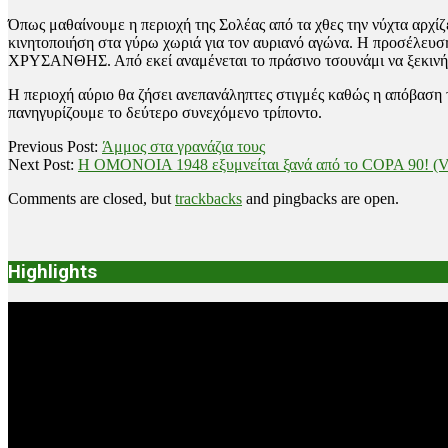
Όπως μαθαίνουμε η περιοχή της Σολέας από τα χθες την νύχτα αρχίζ
κινητοποιήση στα γύρω χωριά για τον αυριανό αγώνα. Η προσέλευσ
ΧΡΥΣΑΝΘΗΣ. Από εκεί αναμένεται το πράσινο τσουνάμι να ξεκινήσε
Η περιοχή αύριο θα ζήσει ανεπανάληπτες στιγμές καθώς η απόβαση 
πανηγυρίζουμε το δεύτερο συνεχόμενο τρίποντο.
2018-
Previous Post:
Άμμος στα γρανάζια τους
11-
Next Post:
Η ΟΜΟΝΟΙΑ 1948 εξυμνείται ξανά από το COPA 90! (
17
Comments are closed, but
trackbacks
and pingbacks are open.
Highlights
Video
Player