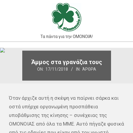
Skip
to
content
Τα πάντα για την ΟΜΟΝΟΙΑ!
Primary
Navigation
Άμμος στα γρανάζια τους
Menu
ON:
17/11/2018
IN:
ΆΡΘΡΑ
Όταν άρχιζε αυτή η σκέψη να παίρνει σάρκα και
οστά υπήρχε οργανωμένη προσπάθεια
υποβάθμισης της κίνησης – συνέχειας της
ΟΜΟΝΟΙΑΣ από όλα τα ΜΜΕ. Αυτό πήγαζε φυσικά
από τις οδηγίες που είχαν από τον γνωστό