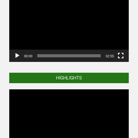
Player
00:00
02:55
HIGHLIGHTS
Video
Player