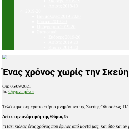
Σκόρερς 2018-19
Ασιστς 2018-19
2019-20
Βαθμολογία 2019-2020
Ρόστερ 2019-20
Πρόγραμμα 2019-20
Στατιστικά
Σκόρερς 2019-20
Ασίστς 2019-20
Κάρτες 2019-20
Ένας χρόνος χωρίς την Σκεύη
On:
05/09/2021
In:
Οργανωμένοι
Τελέστηκε σήμερα το ετήσιο μνημόσυνο της Σκεύης Οδυσσέως. Πέρα
Δείτε την ανάρτηση της Θύρας 9:
“Πάει κιόλας ένας χρόνος που έφυγες από κοντά μας, και όσο και αν 