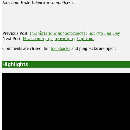
Σκευάρα. Καλό ταξίδι και να προσέχεις.”
2021-
Previous Post:
Γνωρίστε τους ποδοσφαιριστές μας στο Fan Day
09-
Next Post:
Η νέα επίσημη εμφάνιση της Ομόνοιας
05
Comments are closed, but
trackbacks
and pingbacks are open.
Highlights
Video
Player