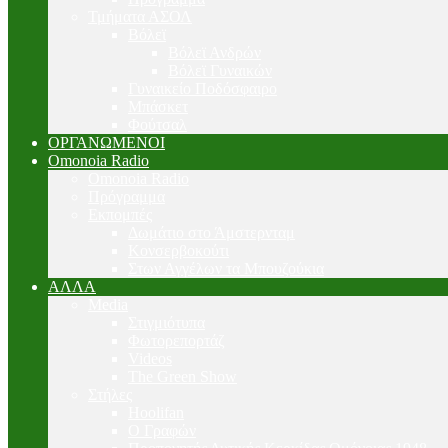
Τμήματα ΑΣΟΛ
Βόλεϊ
Βόλεϊ Ανδρών
Βόλεϊ Γυναικών
Γυναικείο Ποδόσφαιρο
Μπάσκετ
Φούτσαλ
ΟΡΓΑΝΩΜΕΝΟΙ
Omonoia Radio
Omonoia Radio
Πρόγραμμα
Εκπομπές
Δωμάτιο στο Άμστερνταμ
Κονσερβοκούτι
Στων Αγγέλων τα Μπουζούκια
ΑΛΛΑ
Media
Στιγμιότυπα
Φωτορεπορτάζ
Videos
The Green Show
Στήλες
Hoolifan
Ο Γραφών