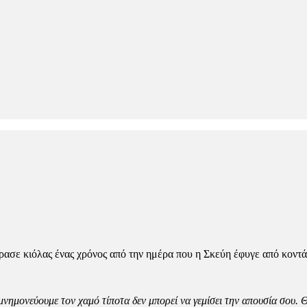
σε κιόλας ένας χρόνος από την ημέρα που η Σκεύη έφυγε από κοντά
μνημονεύουμε τον χαμό τίποτα δεν μπορεί να γεμίσει την απουσία σου.