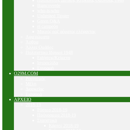
Προπονητής Δυτικής Κερκίδας Ομόνοιας 1948
Biancoverde
who-is-who
Unlimited Tipster
Green Q&A
el campeón
Μικρός ροζ αόρατος ελέφαντας
Αφιερώματα
Άρθρα
Άλλες Ομάδες
Πολιτιστικο Ιδρυμα 1948
Ειδήσεις/Κείμενα
Ιστοσελίδα
Εγγραφή
O29M.COM
Ρουχισμός
Μέλη
Διαρκείας
Εισφορά
ΑΡΧΕΙΟ
2018-19
Ρόστερ 2018-19
Πρόγραμμα 2018-19
Στατιστικά
Κάρτες 2018-19