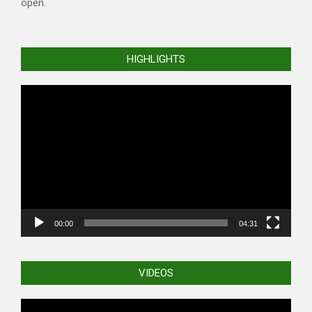
open.
HIGHLIGHTS
Video
Player
00:00
04:31
VIDEOS
Video