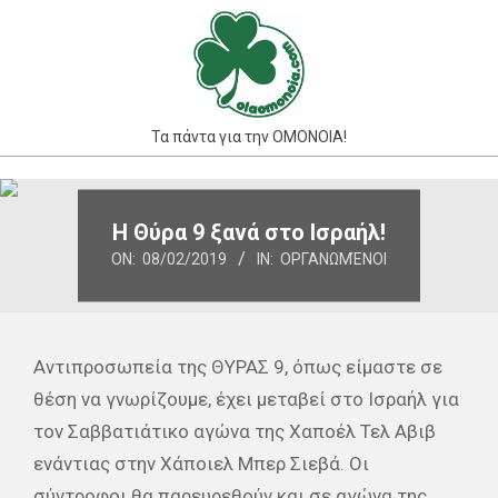
Skip
to
content
Τα πάντα για την ΟΜΟΝΟΙΑ!
Primary
Navigation
Η Θύρα 9 ξανά στο Ισραήλ!
Menu
ON:
08/02/2019
IN:
ΟΡΓΑΝΩΜΈΝΟΙ
Αντιπροσωπεία της ΘΥΡΑΣ 9, όπως είμαστε σε
θέση να γνωρίζουμε, έχει μεταβεί στο Ισραήλ για
τον Σαββατιάτικο αγώνα της Χαποέλ Τελ Αβιβ
ενάντιας στην Χάποιελ Μπερ Σιεβά. Οι
σύντροφοι θα παρευρεθούν και σε αγώνα της