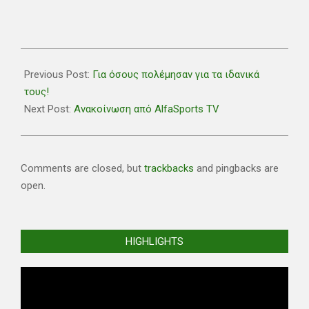
2018-
11-
Previous Post:
Για όσους πολέμησαν για τα ιδανικά
10
τους!
Next Post:
Ανακοίνωση από AlfaSports TV
Comments are closed, but
trackbacks
and pingbacks are
open.
HIGHLIGHTS
Video
Player