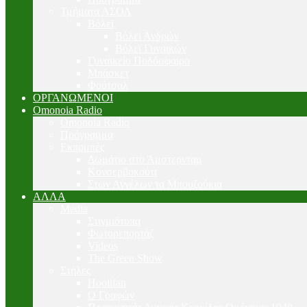
Τμήματα ΑΣΟΛ
Βόλεϊ
Βόλεϊ Ανδρών
Βόλεϊ Γυναικών
Γυναικείο Ποδόσφαιρο
Μπάσκετ
Φούτσαλ
ΟΡΓΑΝΩΜΕΝΟΙ
Omonoia Radio
Omonoia Radio
Πρόγραμμα
Εκπομπές
Δωμάτιο στο Άμστερνταμ
Κονσερβοκούτι
Στων Αγγέλων τα Μπουζούκια
ΑΛΛΑ
Media
Στιγμιότυπα
Φωτορεπορτάζ
Videos
The Green Show
Στήλες
Hoolifan
Ο Γραφών