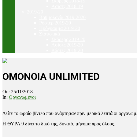
Σκόρερς 2018-19
Ασιστς 2018-19
2019-20
Βαθμολογία 2019-2020
Ρόστερ 2019-20
Πρόγραμμα 2019-20
Στατιστικά
Σκόρερς 2019-20
Ασίστς 2019-20
Κάρτες 2019-20
OMONOIA UNLIMITED
On:
25/11/2018
In:
Οργανωμένοι
Δείτε το ωραίο βίντεο που ανάρτησαν πριν μερικά λεπτά οι οργανωμ
Η ΘΥΡΑ 9 δίνει το δικό της, δυνατό, μήνυμα προς όλους.