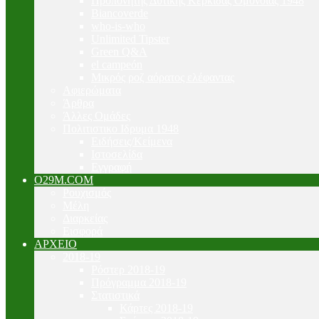
Προπονητής Δυτικής Κερκίδας Ομόνοιας 1948
Biancoverde
who-is-who
Unlimited Tipster
Green Q&A
el campeón
Μικρός ροζ αόρατος ελέφαντας
Αφιερώματα
Άρθρα
Άλλες Ομάδες
Πολιτιστικο Ιδρυμα 1948
Ειδήσεις/Κείμενα
Ιστοσελίδα
Εγγραφή
O29M.COM
Ρουχισμός
Μέλη
Διαρκείας
Εισφορά
ΑΡΧΕΙΟ
2018-19
Ρόστερ 2018-19
Πρόγραμμα 2018-19
Στατιστικά
Κάρτες 2018-19