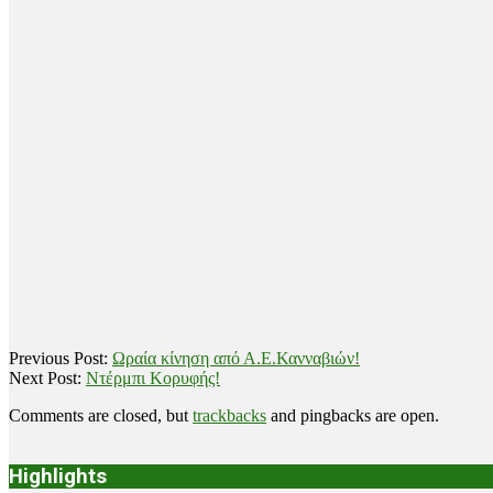
2018-
Previous Post:
Ωραία κίνηση από Α.Ε.Κανναβιών!
11-
Next Post:
Ντέρμπι Κορυφής!
25
Comments are closed, but
trackbacks
and pingbacks are open.
Highlights