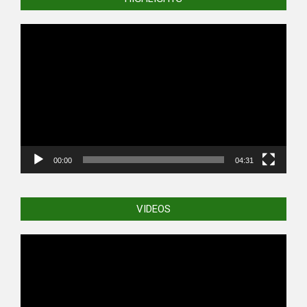
Video
Player
00:00
04:31
VIDEOS
Video
Player