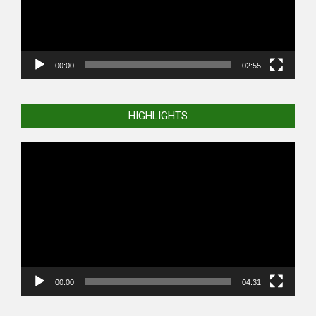
00:00
02:55
HIGHLIGHTS
Video
Player
00:00
04:31