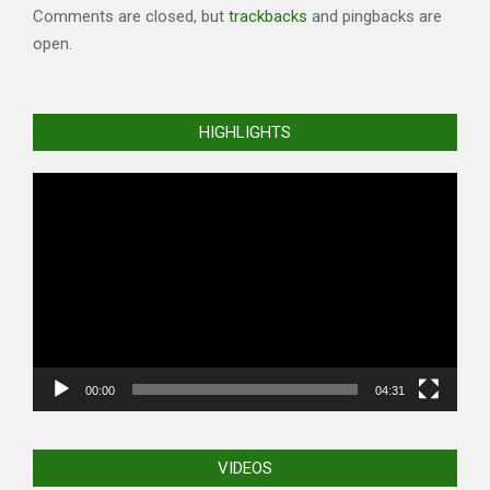
Comments are closed, but
trackbacks
and pingbacks are
open.
HIGHLIGHTS
Video
Player
00:00
04:31
VIDEOS