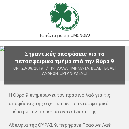
Skip
to
content
Τα πάντα για την ΟΜΟΝΟΙΑ!
Primary
Σημαντικές αποφάσεις για το
Navigation
πετοσφαιρικό τμήμα από την Θύρα 9
Menu
ON:
23/08/2019
IN:
ΆΛΛΑ ΤΜΉΜΑΤΑ
,
ΒΌΛΕΪ
,
ΒΌΛΕΪ
ΑΝΔΡΏΝ
,
ΟΡΓΑΝΩΜΈΝΟΙ
Η Θύρα 9 ενημερώνει τον πράσινο λαό για τις
αποφάσεις της σχετικά με το πετοσφαιρικό
τμήμα με την πιο κάτω ανακοίνωση της:
Αδέλφια της ΘΥΡΑΣ 9, περήφανε Πράσινε Λαέ,