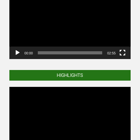
Player
00:00
02:55
HIGHLIGHTS
Video
Player