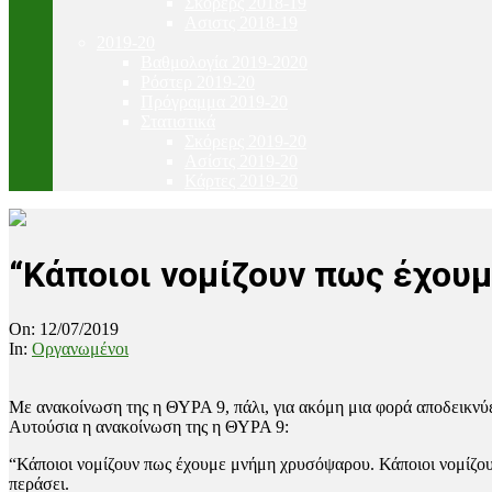
Σκόρερς 2018-19
Ασιστς 2018-19
2019-20
Βαθμολογία 2019-2020
Ρόστερ 2019-20
Πρόγραμμα 2019-20
Στατιστικά
Σκόρερς 2019-20
Ασίστς 2019-20
Κάρτες 2019-20
“Κάποιοι νομίζουν πως έχου
On:
12/07/2019
In:
Οργανωμένοι
Με ανακοίνωση της η ΘΥΡΑ 9, πάλι, για ακόμη μια
φορά
αποδεικνύ
Αυτούσια η ανακοίνωση της η ΘΥΡΑ 9:
“Κάποιοι νομίζουν πως έχουμε μνήμη χρυσόψαρου. Κάποιοι νομίζου
περάσει.