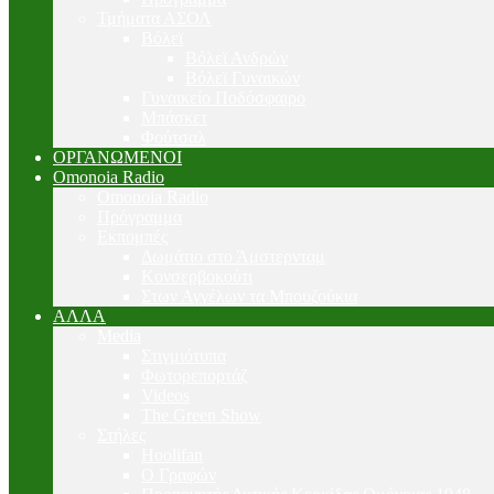
Τμήματα ΑΣΟΛ
Βόλεϊ
Βόλεϊ Ανδρών
Βόλεϊ Γυναικών
Γυναικείο Ποδόσφαιρο
Μπάσκετ
Φούτσαλ
ΟΡΓΑΝΩΜΕΝΟΙ
Omonoia Radio
Omonoia Radio
Πρόγραμμα
Εκπομπές
Δωμάτιο στο Άμστερνταμ
Κονσερβοκούτι
Στων Αγγέλων τα Μπουζούκια
ΑΛΛΑ
Media
Στιγμιότυπα
Φωτορεπορτάζ
Videos
The Green Show
Στήλες
Hoolifan
Ο Γραφών