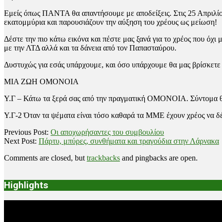
Εμείς όπως ΠΑΝΤΑ θα απαντήσουμε με αποδείξεις. Στις 25 Απριλίου
εκατομμύρια και παρουσιάζουν την αύξηση του χρέους ως μείωση!
Δέστε την πιο κάτω εικόνα και πέστε μας ξανά
για το χρέος που όχι 
με την ΛΤΔ αλλά και τα δάνεια από τον Παπασταύρου.
Δυστυχώς για εσάς υπάρχουμε, και όσο υπάρχουμε θα μας βρίσκετε
ΜΙΑ ΖΩΗ ΟΜΟΝΟΙΑ
Υ.Γ – Κάτω τα ξερά σας από την πραγματική ΟΜΟΝΟΙΑ. Σύντομ
Υ.Γ-2 Όταν τα ψέματα είναι τόσο καθαρά τα ΜΜΕ έχουν χρέος να δέ
2019-
Previous Post:
Οι αποχωρήσαντες του συμβουλίου
07-
Next Post:
Πάρτυ, μπύρες, συνθήματα και τραγούδια στην Λάρνακα
12
Comments are closed, but
trackbacks
and pingbacks are open.
Highlights
Video
Player