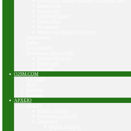
Προπονητής Δυτικής Κερκίδας Ομόνοιας 1948
Biancoverde
who-is-who
Unlimited Tipster
Green Q&A
el campeón
Μικρός ροζ αόρατος ελέφαντας
Αφιερώματα
Άρθρα
Άλλες Ομάδες
Πολιτιστικο Ιδρυμα 1948
Ειδήσεις/Κείμενα
Ιστοσελίδα
Εγγραφή
O29M.COM
Ρουχισμός
Μέλη
Διαρκείας
Εισφορά
ΑΡΧΕΙΟ
2018-19
Ρόστερ 2018-19
Πρόγραμμα 2018-19
Στατιστικά
Κάρτες 2018-19