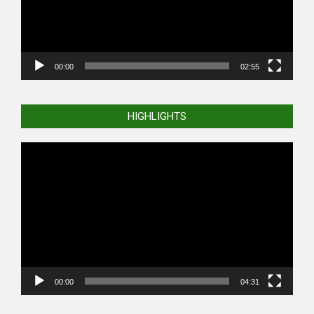
00:00
02:55
HIGHLIGHTS
Video
Player
00:00
04:31