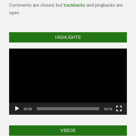
Comments are closed, but
trackbacks
and pingbacks are
open.
HIGHLIGHTS
Video
Player
00:00
04:31
VIDEOS