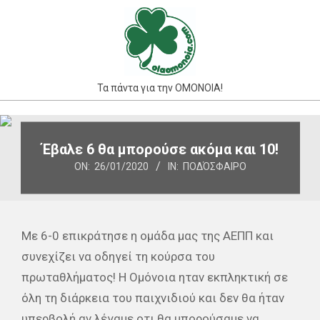
Skip
to
content
Τα πάντα για την ΟΜΟΝΟΙΑ!
Primary
Navigation
Έβαλε 6 θα μπορούσε ακόμα και 10!
Menu
ON:
26/01/2020
IN:
ΠΟΔΌΣΦΑΙΡΟ
Με 6-0 επικράτησε η ομάδα μας της ΑΕΠΠ και
συνεχίζει να οδηγεί τη κούρσα του
πρωταθλήματος! Η Ομόνοια ηταν εκπληκτική σε
όλη τη διάρκεια του παιχνιδιού και δεν θα ήταν
υπερβολή αν λέγαμε οτι θα μπορούσαμε να