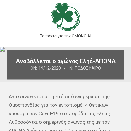
Skip
to
content
Τα πάντα για την ΟΜΟΝΟΙΑ!
Primary
Navigation
Αναβάλλεται ο αγώνας Εληά-ΑΠΟΝΑ
Menu
ON:
19/12/2020
IN:
ΠΟΔΌΣΦΑΙΡΟ
Ανακοινώνεται ότι μετά από ενημέρωση της
Ομοσπονδίας για τον εντοπισμό 4 θετικών
κρουσμάτων Covid-19 στην ομάδα της Εληάς
Λυθροδόντα, ο σημερινός αγώνας της με τον
ΑΠΟΝΑ Ανάγυιας για τη 10η αγωνιστική του