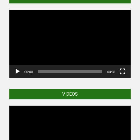
Video
Player
00:00
04:31
VIDEOS
Video
Player