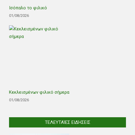
Ισόπαλο το φιλικό
01/08/2026
Κεκλεισμένων φιλικό σήμερα
01/08/2026
ΤΕΛΕΥΤΑΊΕΣ ΕΙΔΉΣΕΙΣ