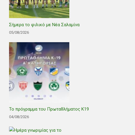
Σήμερα το φιλικό με Νέα Σαλαμίνα
05/08/2026
Το πρόγραμμα του Πρωταθλήματος Κ19
04/08/2026