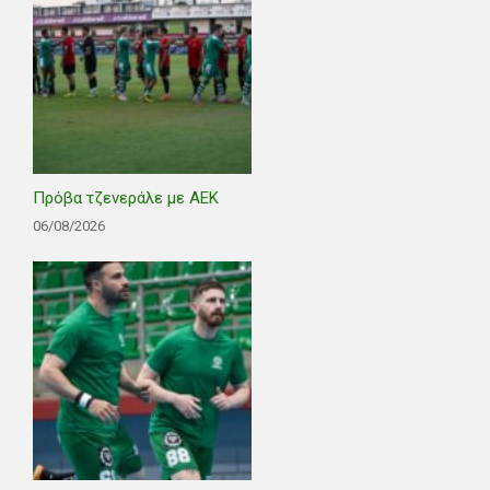
Πρόβα τζενεράλε με ΑΕΚ
06/08/2026