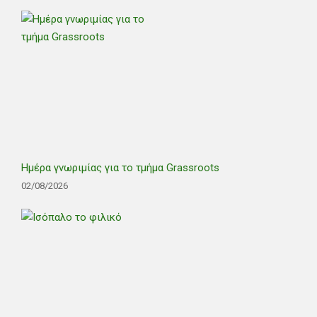
Ημέρα γνωριμίας για το τμήμα Grassroots
02/08/2026