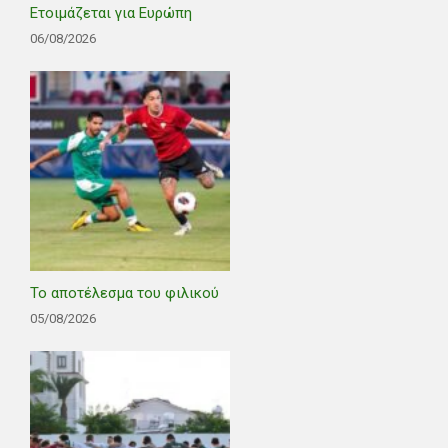
Ετοιμάζεται για Ευρώπη
06/08/2026
Το αποτέλεσμα του φιλικού
05/08/2026