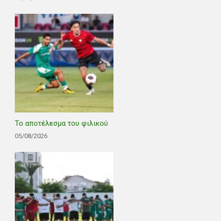
Το αποτέλεσμα του φιλικού
05/08/2026