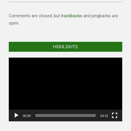
Comments are closed, but
trackbacks
and pingbacks are
open.
HIGHLIGHTS
Video
Player
00:00
04:31