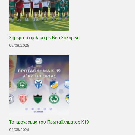
Σήμερα το φιλικό με Νέα Σαλαμίνα
05/08/2026
Το πρόγραμμα του Πρωταθλήματος Κ19
04/08/2026