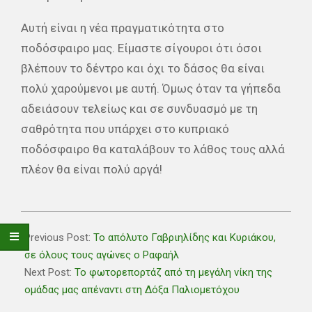
Αυτή είναι η νέα πραγματικότητα στο
ποδόσφαιρο μας. Είμαστε σίγουροι ότι όσοι
βλέπουν το δέντρο και όχι το δάσος θα είναι
πολύ χαρούμενοι με αυτή. Όμως όταν τα γήπεδα
αδειάσουν τελείως και σε συνδυασμό με τη
σαθρότητα που υπάρχει στο κυπριακό
ποδόσφαιρο θα καταλάβουν το λάθος τους αλλά
πλέον θα είναι πολύ αργά!
2020-
02-
Previous Post:
Το απόλυτο Γαβριηλίδης και Κυριάκου,
10
σε όλους τους αγώνες ο Ραφαήλ
Next Post:
Το φωτορεπορτάζ από τη μεγάλη νίκη της
ομάδας μας απέναντι στη Δόξα Παλιομετόχου